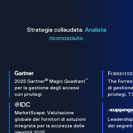
Strategia collaudata.
Analista
riconosciuto.
®
™
2025 Gartner
Magic Quadrant
The Forres
per la gestione degli accessi
di gestione
con privilegi
privilegi, 
MarketScape: Valutazione
globale dei fornitori di soluzioni
Leadershi
integrate per la sicurezza delle
dei segreti
identità 2025