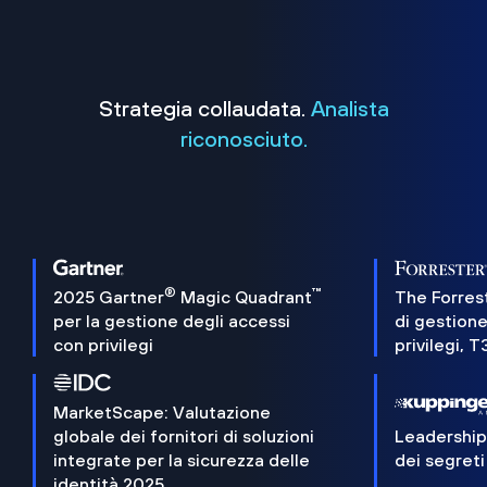
Strategia collaudata.
Analista
riconosciuto.
®
™
2025 Gartner
Magic Quadrant
The Forres
per la gestione degli accessi
di gestione
con privilegi
privilegi, 
MarketScape: Valutazione
globale dei fornitori di soluzioni
Leadershi
integrate per la sicurezza delle
dei segreti
identità 2025