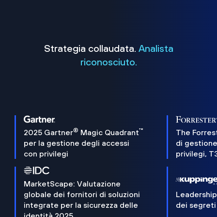
Strategia collaudata.
Analista
riconosciuto.
®
™
2025 Gartner
Magic Quadrant
The Forres
per la gestione degli accessi
di gestione
con privilegi
privilegi, 
MarketScape: Valutazione
globale dei fornitori di soluzioni
Leadershi
integrate per la sicurezza delle
dei segreti
identità 2025