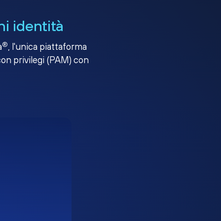
i identità
®
a
, l'unica piattaforma
con privilegi (PAM) con