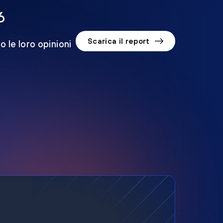
6
Scarica il report
o le loro opinioni