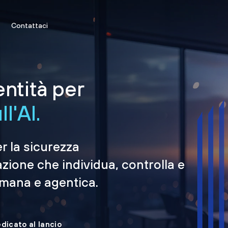
Contattaci
entità per
l'AI.
er la sicurezza
azione che individua, controlla e
umana e agentica.
edicato al lancio