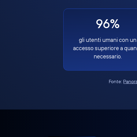
96%
gli utenti umani con un
accesso superiore a quan
necessario.
Fonte:
Panora