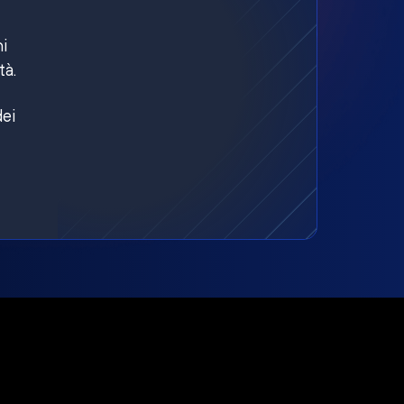
ni
tà.
dei