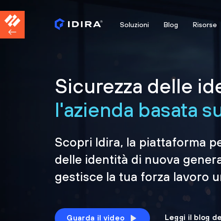
Soluzioni
Blog
Risorse
Sicurezza delle id
l'azienda basata sul
Scopri Idira, la piattaforma p
delle identità di nuova gener
gestisce la tua forza lavoro 
Leggi il blog d
Guarda il video