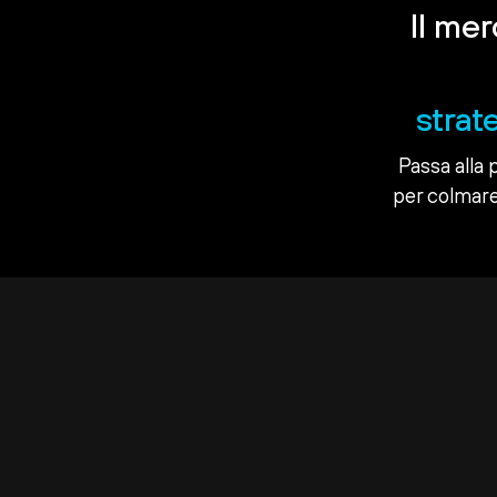
Il me
strat
Passa alla 
per colmare 