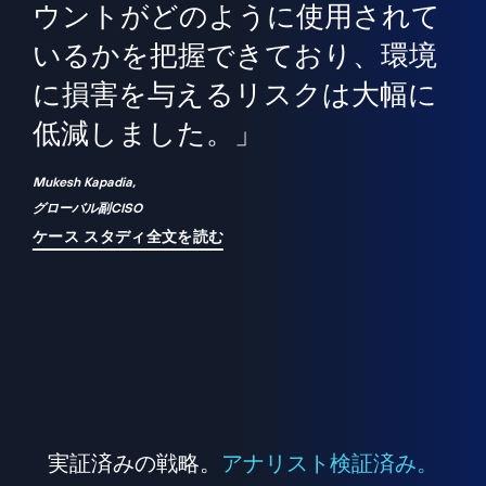
境
精
ら、
ウントがどのように使用されて
で
が
いるかを把握できており、環境
"
シ
に損害を与えるリスクは大幅に
は
低減しました。」
れ
Mukesh Kapadia,
グローバル副CISO
ケース スタディ全文を読む
実証済みの戦略。
アナリスト検証済み。