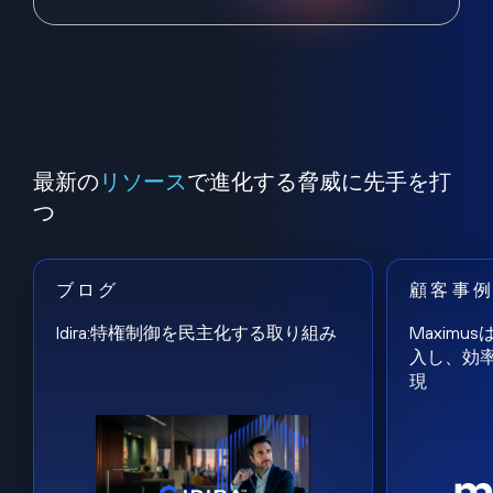
最新の
リソース
で進化する脅威に先手を打
つ
ブログ
顧客事
Idira:特権制御を民主化する取り組み
Maxim
入し、効
現