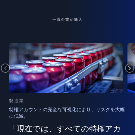
一流企業が導入
製造業
特権アカウントの完全な可視化により、リスクを大幅
に低減。
ン
フ
ー
「現在では、すべての特権アカ
ン