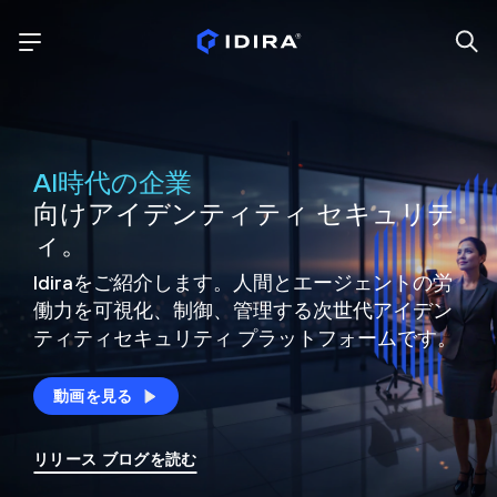
AI時代の企業
向けアイデンティティ セキュリテ
ィ。
Idiraをご紹介します。人間とエージェントの労
働力を可視化、制御、
管理する次世代アイデン
ティティ
セキュリティ プラットフォームです。
動画を見る
リリース ブログを読む