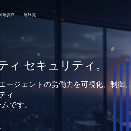
関連資料
連絡先
ティ セキュリティ。
間とエージェントの労働力を可視化、制御
ティ
ームです。
む