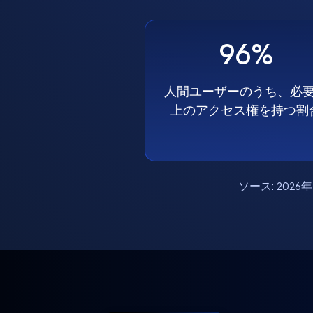
96%
人間ユーザーのうち、必
上のアクセス権を持つ割
ソース:
202