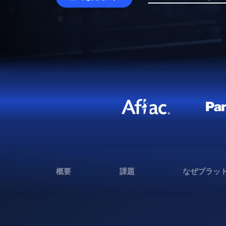
概要
課題
なぜプラッ