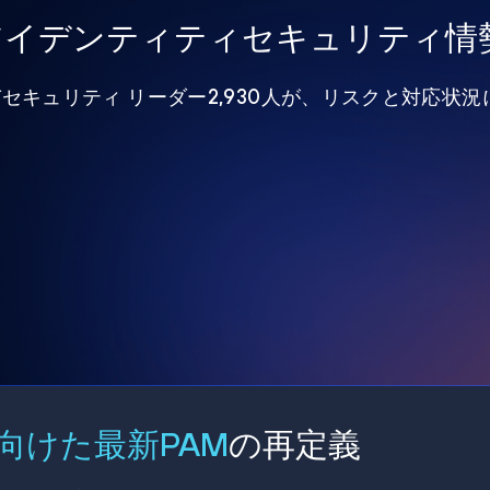
年アイデンティティセキュリティ情
びセキュリティ リーダー2,930人が、リスクと対応状
向けた最新PAM
の再定義