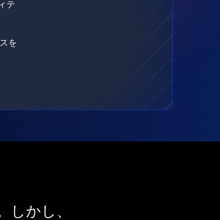
ィテ
ェスを
。しかし、