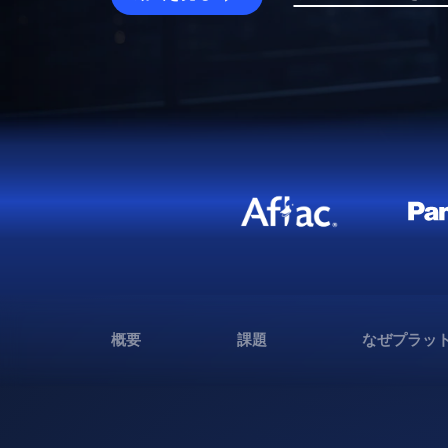
概要
課題
なぜプラッ