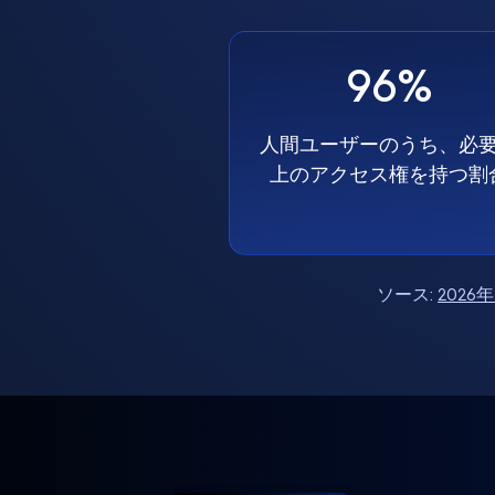
96%
人間ユーザーのうち、必
上のアクセス権を持つ割
ソース:
202