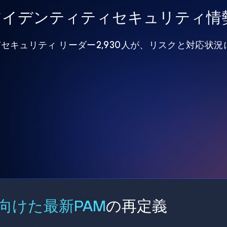
年アイデンティティセキュリティ情
びセキュリティ リーダー2,930人が、リスクと対応状
向けた最新PAM
の再定義