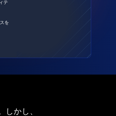
ィテ
ェスを
。しかし、