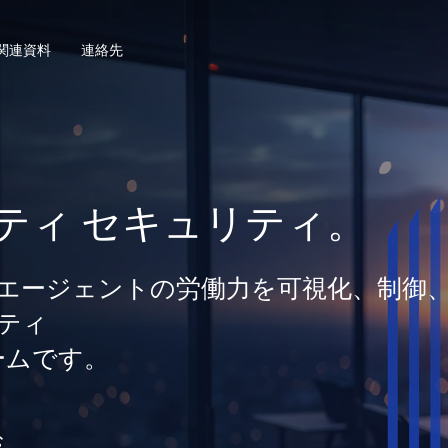
関連資料
連絡先
ティ セキュリティ。
間とエージェントの労働力を可視化、制御
ティ
ームです。
む