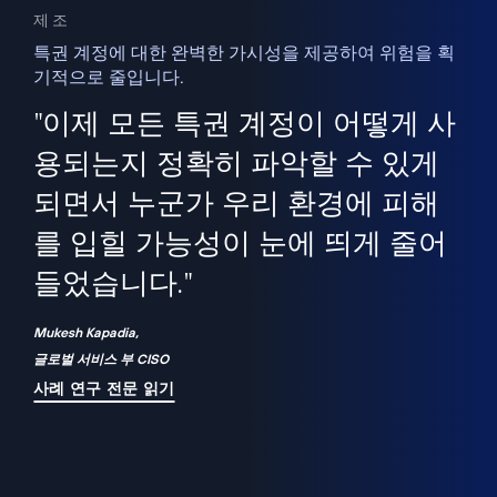
제조
특권 계정에 대한 완벽한 가시성을 제공하여 위험을 획
기적으로 줄입니다.
을
새
사용
"이제 모든 특권 계정이 어떻게 사
을
지
사
용되는지 정확히 파악할 수 있게
세
되면서 누군가 우리 환경에 피해
 이
를 입힐 가능성이 눈에 띄게 줄어
기
들었습니다."
화
Mukesh Kapadia,
글로벌 서비스 부 CISO
사례 연구 전문 읽기