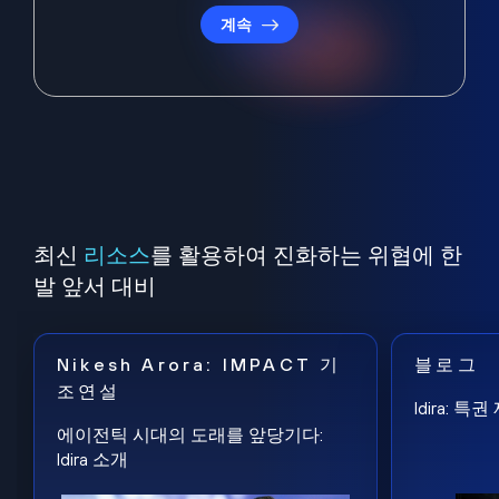
계속
최신
리소스
를 활용하여 진화하는 위협에 한
발 앞서 대비
Nikesh Arora: IMPACT 기
블로그
조연설
Idira: 
에이전틱 시대의 도래를 앞당기다:
Idira 소개