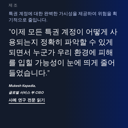
제조
특권 계정에 대한 완벽한 가시성을 제공하여 위험을 획
기적으로 줄입니다.
을
새
사용
"이제 모든 특권 계정이 어떻게 사
을
지
사
용되는지 정확히 파악할 수 있게
세
되면서 누군가 우리 환경에 피해
 이
를 입힐 가능성이 눈에 띄게 줄어
기
들었습니다."
화
Mukesh Kapadia,
글로벌 서비스 부 CISO
사례 연구 전문 읽기