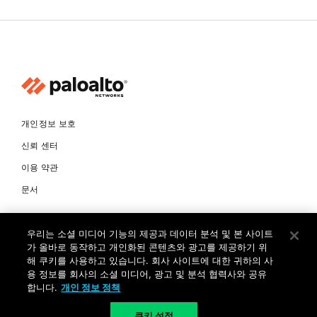
개인정보 보호
신뢰 센터
이용 약관
문서
© Copyright 2026 팔로알토네트웍스코리아 유한회사 Palo Alto
우리는 소셜 미디어 기능의 제공과 데이터 분석 및 본 사이트
Networks Korea, Ltd. All rights reserved. 여러 가지 상표에 대한
소유권은 각 소유자에게 있습니다. 사업자 등록번호: 120-87-72963.
가 올바로 동작하고 개인화된 콘텐츠와 광고를 제공하기 위
대표자 : 제프리찰스트루 서울특별시 서초구 서초대로74길 4, 1층 (삼성
해 쿠키를 사용하고 있습니다. 회사 사이트에 대한 귀하의 사
생명 서초타워) TEL: +82-2-568-4353
용 정보를 회사의 소셜 미디어, 광고 및 분석 협력사와 공유
합니다.
개인 정보 정책
KR
쿠키 설정