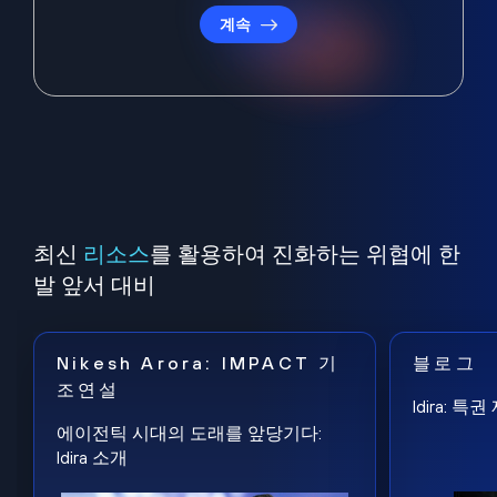
계속
최신
리소스
를 활용하여 진화하는 위협에 한
발 앞서 대비
Nikesh Arora: IMPACT 기
블로그
조연설
Idira: 
에이전틱 시대의 도래를 앞당기다:
Idira 소개