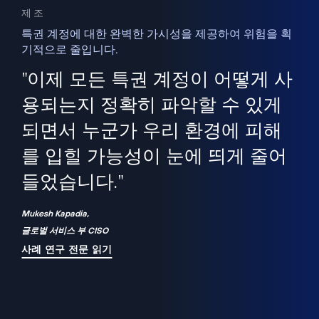
제조
특권 계정에 대한 완벽한 가시성을 제공하여 위험을 획
기적으로 줄입니다.
을
새
사용
"이제 모든 특권 계정이 어떻게 사
을
지
사
용되는지 정확히 파악할 수 있게
세
되면서 누군가 우리 환경에 피해
 이
를 입힐 가능성이 눈에 띄게 줄어
기
들었습니다."
화
Mukesh Kapadia,
글로벌 서비스 부 CISO
사례 연구 전문 읽기