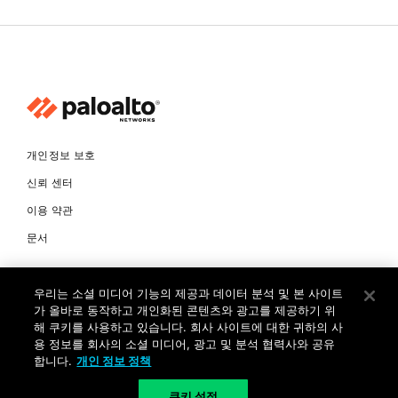
개인정보 보호
신뢰 센터
이용 약관
문서
© Copyright 2026 팔로알토네트웍스코리아 유한회사 Palo Alto
우리는 소셜 미디어 기능의 제공과 데이터 분석 및 본 사이트
Networks Korea, Ltd. All rights reserved. 여러 가지 상표에 대한
소유권은 각 소유자에게 있습니다. 사업자 등록번호: 120-87-72963.
가 올바로 동작하고 개인화된 콘텐츠와 광고를 제공하기 위
대표자 : 제프리찰스트루 서울특별시 서초구 서초대로74길 4, 1층 (삼성
해 쿠키를 사용하고 있습니다. 회사 사이트에 대한 귀하의 사
생명 서초타워) TEL: +82-2-568-4353
용 정보를 회사의 소셜 미디어, 광고 및 분석 협력사와 공유
합니다.
개인 정보 정책
KR
쿠키 설정