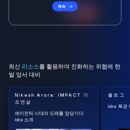
계속
최신
리소스
를 활용하여 진화하는 위협에 한
발 앞서 대비
Nikesh Arora: IMPACT 기
블로그
조연설
Idira: 
에이전틱 시대의 도래를 앞당기다:
Idira 소개