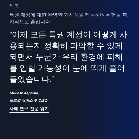
제조
특권 계정에 대한 완벽한 가시성을 제공하여 위험을 획
기적으로 줄입니다.
을
새
사용
"이제 모든 특권 계정이 어떻게 사
을
지
사
용되는지 정확히 파악할 수 있게
세
되면서 누군가 우리 환경에 피해
 이
를 입힐 가능성이 눈에 띄게 줄어
기
들었습니다."
화
Mukesh Kapadia,
글로벌 서비스 부 CISO
사례 연구 전문 읽기