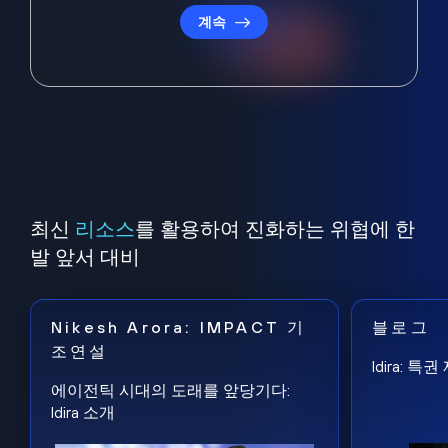
계속
최신
리소스
를 활용하여 진화하는 위협에 한
발 앞서 대비
Nikesh Arora: IMPACT 기
블로그
조연설
Idira: 
에이전틱 시대의 도래를 앞당기다:
Idira 소개