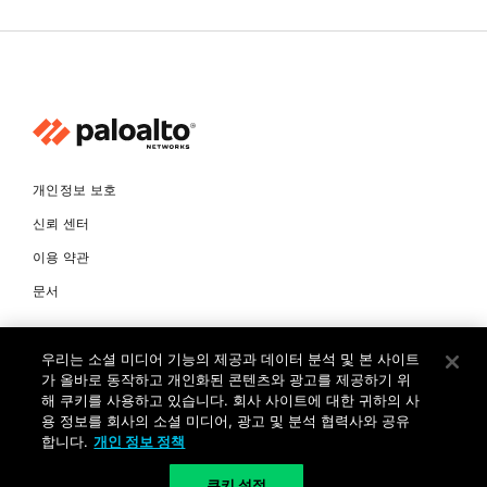
개인정보 보호
신뢰 센터
이용 약관
문서
© Copyright 2026 팔로알토네트웍스코리아 유한회사 Palo Alto
우리는 소셜 미디어 기능의 제공과 데이터 분석 및 본 사이트
Networks Korea, Ltd. All rights reserved. 여러 가지 상표에 대한
소유권은 각 소유자에게 있습니다. 사업자 등록번호: 120-87-72963.
가 올바로 동작하고 개인화된 콘텐츠와 광고를 제공하기 위
대표자 : 제프리찰스트루 서울특별시 서초구 서초대로74길 4, 1층 (삼성
해 쿠키를 사용하고 있습니다. 회사 사이트에 대한 귀하의 사
생명 서초타워) TEL: +82-2-568-4353
용 정보를 회사의 소셜 미디어, 광고 및 분석 협력사와 공유
합니다.
개인 정보 정책
KR
쿠키 설정