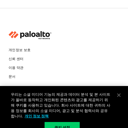
개인정보 보호
신뢰 센터
이용 약관
문서
© Copyright 2026 팔로알토네트웍스코리아 유한회사 Palo Alto
우리는 소셜 미디어 기능의 제공과 데이터 분석 및 본 사이트
Networks Korea, Ltd. All rights reserved. 여러 가지 상표에 대한
소유권은 각 소유자에게 있습니다. 사업자 등록번호: 120-87-72963.
가 올바로 동작하고 개인화된 콘텐츠와 광고를 제공하기 위
대표자 : 제프리찰스트루 서울특별시 서초구 서초대로74길 4, 1층 (삼성
해 쿠키를 사용하고 있습니다. 회사 사이트에 대한 귀하의 사
생명 서초타워) TEL: +82-2-568-4353
용 정보를 회사의 소셜 미디어, 광고 및 분석 협력사와 공유
합니다.
개인 정보 정책
KR
쿠키 설정