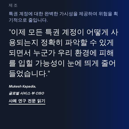
제조
특권 계정에 대한 완벽한 가시성을 제공하여 위험을 획
기적으로 줄입니다.
을
새
사용
"이제 모든 특권 계정이 어떻게 사
을
지
사
용되는지 정확히 파악할 수 있게
세
되면서 누군가 우리 환경에 피해
 이
를 입힐 가능성이 눈에 띄게 줄어
기
들었습니다."
화
Mukesh Kapadia,
글로벌 서비스 부 CISO
사례 연구 전문 읽기