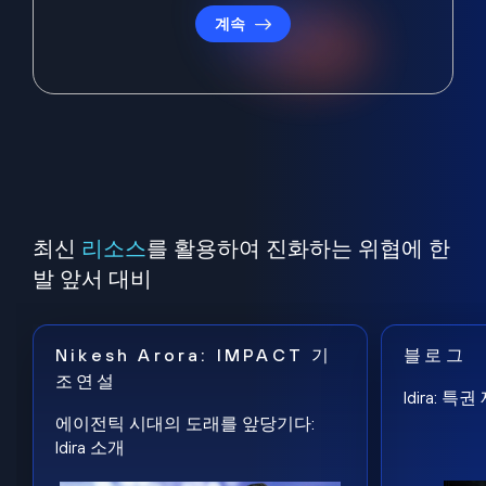
계속
최신
리소스
를 활용하여 진화하는 위협에 한
발 앞서 대비
Nikesh Arora: IMPACT 기
블로그
조연설
Idira: 
에이전틱 시대의 도래를 앞당기다:
Idira 소개