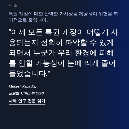
제조
특권 계정에 대한 완벽한 가시성을 제공하여 위험을 획
기적으로 줄입니다.
을
새
사용
"이제 모든 특권 계정이 어떻게 사
을
지
사
용되는지 정확히 파악할 수 있게
세
되면서 누군가 우리 환경에 피해
 이
를 입힐 가능성이 눈에 띄게 줄어
기
들었습니다."
화
Mukesh Kapadia,
글로벌 서비스 부 CISO
사례 연구 전문 읽기