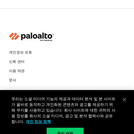
개인정보 보호
신뢰 센터
이용 약관
문서
© Copyright 2026 팔로알토네트웍스코리아 유한회사 Palo Alto
우리는 소셜 미디어 기능의 제공과 데이터 분석 및 본 사이트
Networks Korea, Ltd. All rights reserved. 여러 가지 상표에 대한
소유권은 각 소유자에게 있습니다. 사업자 등록번호: 120-87-72963.
가 올바로 동작하고 개인화된 콘텐츠와 광고를 제공하기 위
대표자 : 제프리찰스트루 서울특별시 서초구 서초대로74길 4, 1층 (삼성
해 쿠키를 사용하고 있습니다. 회사 사이트에 대한 귀하의 사
생명 서초타워) TEL: +82-2-568-4353
용 정보를 회사의 소셜 미디어, 광고 및 분석 협력사와 공유
합니다.
개인 정보 정책
KR
쿠키 설정