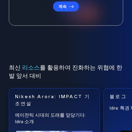
계속
최신
리소스
를 활용하여 진화하는 위협에 한
발 앞서 대비
Nikesh Arora: IMPACT 기
블로그
조연설
Idira: 
에이전틱 시대의 도래를 앞당기다:
Idira 소개