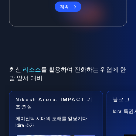
계속
최신
리소스
를 활용하여 진화하는 위협에 한
발 앞서 대비
Nikesh Arora: IMPACT 기
블로그
조연설
Idira: 
에이전틱 시대의 도래를 앞당기다:
Idira 소개