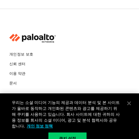
개인정보 보호
신뢰 센터
이용 약관
문서
© Copyright 2026 팔로알토네트웍스코리아 유한회사 Palo Alto
우리는 소셜 미디어 기능의 제공과 데이터 분석 및 본 사이트
Networks Korea, Ltd. All rights reserved. 여러 가지 상표에 대한
소유권은 각 소유자에게 있습니다. 사업자 등록번호: 120-87-72963.
가 올바로 동작하고 개인화된 콘텐츠와 광고를 제공하기 위
대표자 : 제프리찰스트루 서울특별시 서초구 서초대로74길 4, 1층 (삼성
해 쿠키를 사용하고 있습니다. 회사 사이트에 대한 귀하의 사
생명 서초타워) TEL: +82-2-568-4353
용 정보를 회사의 소셜 미디어, 광고 및 분석 협력사와 공유
합니다.
개인 정보 정책
KR
쿠키 설정