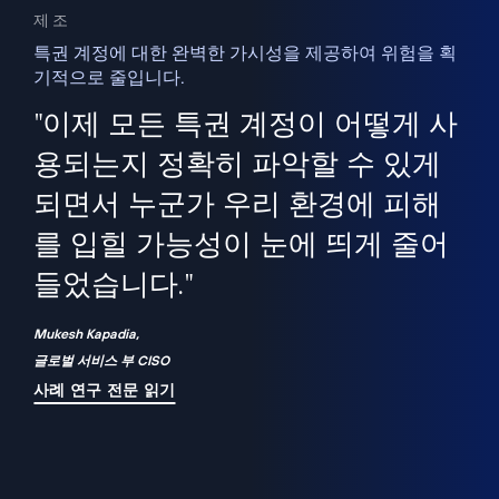
제조
특권 계정에 대한 완벽한 가시성을 제공하여 위험을 획
기적으로 줄입니다.
을
새
사용
"이제 모든 특권 계정이 어떻게 사
을
지
사
용되는지 정확히 파악할 수 있게
세
되면서 누군가 우리 환경에 피해
 이
를 입힐 가능성이 눈에 띄게 줄어
기
들었습니다."
화
Mukesh Kapadia,
글로벌 서비스 부 CISO
사례 연구 전문 읽기