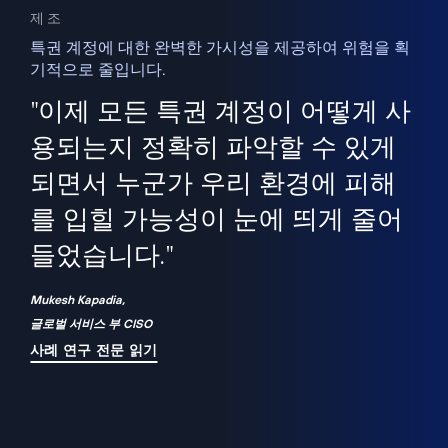
제조
특권 계정에 대한 완벽한 가시성을 제공하여 위험을 획
기적으로 줄입니다.
을
새
사용
"이제 모든 특권 계정이 어떻게 사
을
지
사
용되는지 정확히 파악할 수 있게
세
되면서 누군가 우리 환경에 피해
 이
를 입힐 가능성이 눈에 띄게 줄어
기
들었습니다."
화
Mukesh Kapadia,
글로벌 서비스 부 CISO
사례 연구 전문 읽기