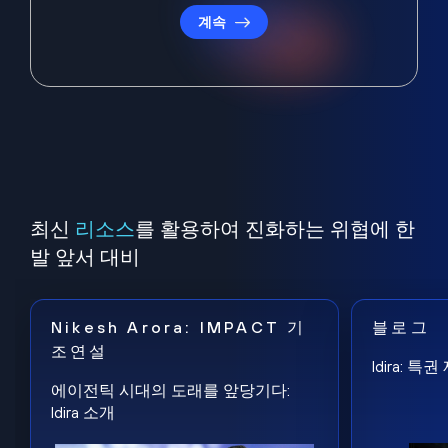
계속
최신
리소스
를 활용하여 진화하는 위협에 한
발 앞서 대비
Nikesh Arora: IMPACT 기
블로그
조연설
Idira: 
에이전틱 시대의 도래를 앞당기다:
Idira 소개