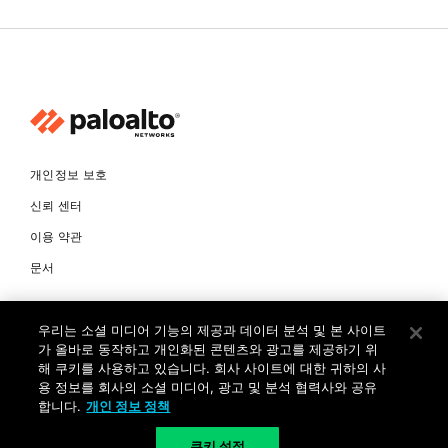
개인정보 보호
신뢰 센터
이용 약관
문서
© Copyright 2026 팔로알토네트웍스코리아 유한회사 Palo Alto
우리는 소셜 미디어 기능의 제공과 데이터 분석 및 본 사이트
Networks Korea, Ltd. All rights reserved. 여러 가지 상표에 대한
소유권은 각 소유자에게 있습니다. 사업자 등록번호: 120-87-72963.
가 올바로 동작하고 개인화된 콘텐츠와 광고를 제공하기 위
대표자 : 제프리찰스트루 서울특별시 서초구 서초대로74길 4, 1층 (삼성
해 쿠키를 사용하고 있습니다. 회사 사이트에 대한 귀하의 사
생명 서초타워) TEL: +82-2-568-4353
용 정보를 회사의 소셜 미디어, 광고 및 분석 협력사와 공유
합니다.
개인 정보 정책
KR
쿠키 설정