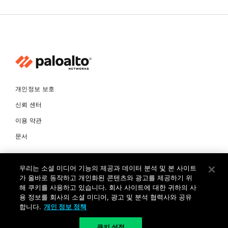
개인정보 보호
신뢰 센터
이용 약관
문서
© Copyright 2026 팔로알토네트웍스코리아 유한회사 Palo Alto
우리는 소셜 미디어 기능의 제공과 데이터 분석 및 본 사이트
Networks Korea, Ltd. All rights reserved. 여러 가지 상표에 대한
소유권은 각 소유자에게 있습니다. 사업자 등록번호: 120-87-72963.
가 올바로 동작하고 개인화된 콘텐츠와 광고를 제공하기 위
대표자 : 제프리찰스트루 서울특별시 서초구 서초대로74길 4, 1층 (삼성
해 쿠키를 사용하고 있습니다. 회사 사이트에 대한 귀하의 사
생명 서초타워) TEL: +82-2-568-4353
용 정보를 회사의 소셜 미디어, 광고 및 분석 협력사와 공유
합니다.
개인 정보 정책
KR
쿠키 설정