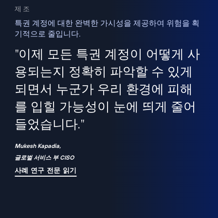
제조
특권 계정에 대한 완벽한 가시성을 제공하여 위험을 획
기적으로 줄입니다.
을
새
사용
"이제 모든 특권 계정이 어떻게 사
을
지
사
용되는지 정확히 파악할 수 있게
세
되면서 누군가 우리 환경에 피해
 이
를 입힐 가능성이 눈에 띄게 줄어
기
들었습니다."
화
Mukesh Kapadia,
글로벌 서비스 부 CISO
사례 연구 전문 읽기