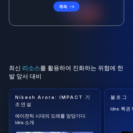
계속
최신
리소스
를 활용하여 진화하는 위협에 한
발 앞서 대비
Nikesh Arora: IMPACT 기
블로그
조연설
Idira: 
에이전틱 시대의 도래를 앞당기다:
Idira 소개