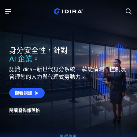
身分安全性，針對
AI 企業。
認識 Idira—新世代身分系統
一款能偵測、控制及
管理您的人力與代理式勞動力。
觀看視訊
閱讀發佈部落格
值得信賴