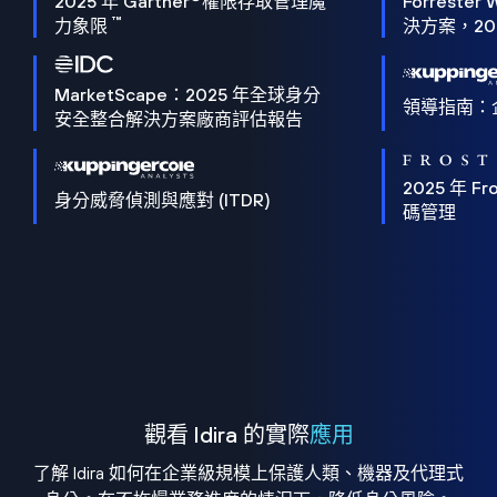
2025 年 Gartner
權限存取管理魔
Forrester 
™
力象限
決方案，202
MarketScape：2025 年全球身分
領導指南：
安全整合解決方案廠商評估報告
2025 年 Fro
身分威脅偵測與應對 (ITDR)
碼管理
觀看 Idira 的實際
應用
了解 Idira 如何在企業級規模上保護人類、機器及代理式