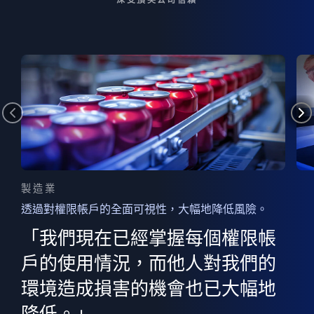
製造業
透過對權限帳戶的全面可視性，大幅地降低風險。
的
器
權限
「我們現在已經掌握每個權限帳
用
的
非
決
戶的使用情況，而他人對我們的
程
憑證
環境造成損害的機會也已大幅地
權