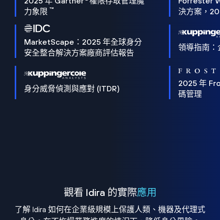
2025 年 Gartner
權限存取管理魔
Forrester 
™
力象限
決方案，202
MarketScape：2025 年全球身分
領導指南：
安全整合解決方案廠商評估報告
2025 年 Fro
身分威脅偵測與應對 (ITDR)
碼管理
觀看 Idira 的實際
應用
了解 Idira 如何在企業級規模上保護人類、機器及代理式