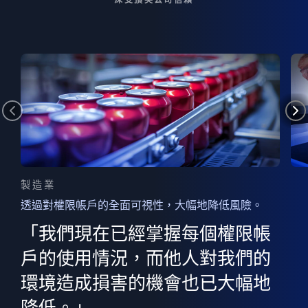
製造業
透過對權限帳戶的全面可視性，大幅地降低風險。
的
器
權限
「我們現在已經掌握每個權限帳
用
的
非
決
戶的使用情況，而他人對我們的
程
憑證
環境造成損害的機會也已大幅地
權