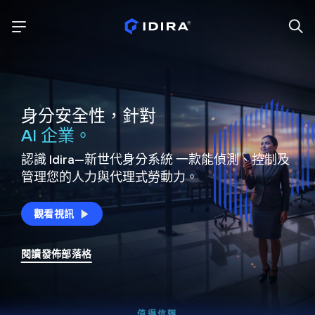
身分安全性，針對
AI 企業。
認識 Idira—新世代身分系統
一款能偵測、控制及
管理您的人力與代理式勞動力。
觀看視訊
閱讀發佈部落格
值得信賴