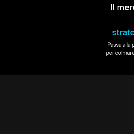
Il me
strat
Passa alla 
per colmare 