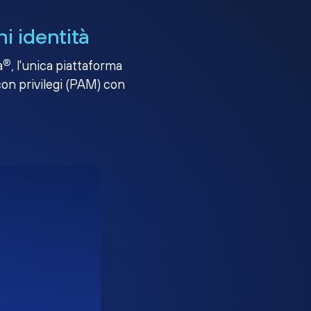
i identità
®
a
, l'unica piattaforma
con privilegi (PAM) con