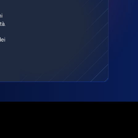
ni
tà.
dei