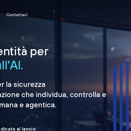
Contattaci
entità per
l'AI.
er la sicurezza
azione che individua, controlla e
umana e agentica.
edicato al lancio