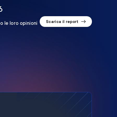
6
Scarica il report
o le loro opinioni