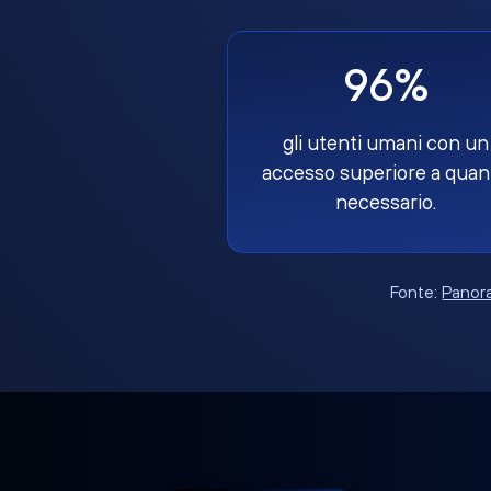
96%
gli utenti umani con un
accesso superiore a quan
necessario.
Fonte:
Panora