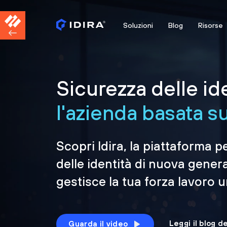
Soluzioni
Blog
Risorse
Sicurezza delle id
l'azienda basata sul
Scopri Idira, la piattaforma p
delle identità di nuova gener
gestisce la tua forza lavoro 
Leggi il blog d
Guarda il video