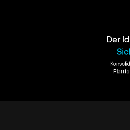
Der Id
Sic
Konsoli
Plattf