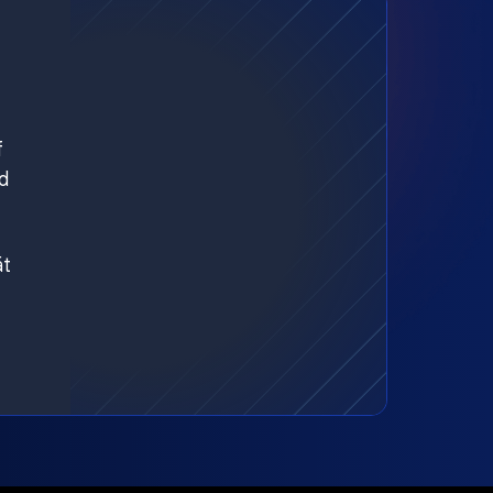
f
d
ät