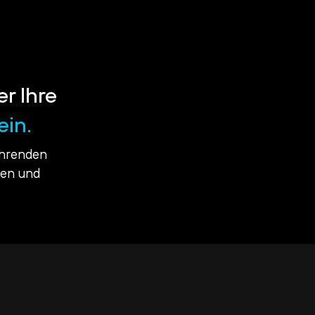
er Ihre
ein.
ührenden
ßen und