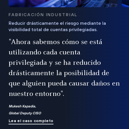
FABRICACIÓN INDUSTRIAL
Reducir drásticamente el riesgo mediante la
visibilidad total de cuentas privilegiadas.
de
a
"Ahora sabemos cómo se está
s
utilizando cada cuenta
 Es
nce
privilegiada y se ha reducido
ado
ub
drásticamente la posibilidad de
que alguien pueda causar daños en
nuestro entorno".
ro
Mukesh Kapadia,
Global Deputy CISO
Lea el caso completo