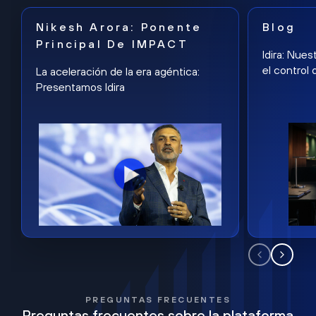
Nikesh Arora: Ponente
Blog
Principal De IMPACT
Idira: Nues
el control 
La aceleración de la era agéntica:
Presentamos Idira
PREGUNTAS FRECUENTES
Preguntas frecuentes sobre la plataforma