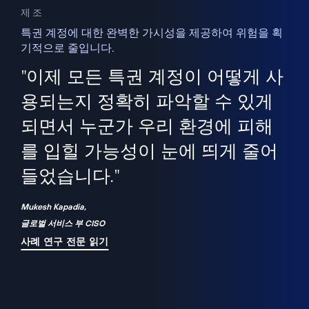
제조
특권 계정에 대한 완벽한 가시성을 제공하여 위험을 획
기적으로 줄입니다.
을
새
사용
"이제 모든 특권 계정이 어떻게 사
을
지
사
용되는지 정확히 파악할 수 있게
세
되면서 누군가 우리 환경에 피해
 이
를 입힐 가능성이 눈에 띄게 줄어
기
들었습니다."
화
Mukesh Kapadia,
글로벌 서비스 부 CISO
사례 연구 전문 읽기