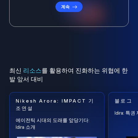
계속
최신
리소스
를 활용하여 진화하는 위협에 한
발 앞서 대비
Nikesh Arora: IMPACT 기
블로그
조연설
Idira: 
에이전틱 시대의 도래를 앞당기다:
Idira 소개