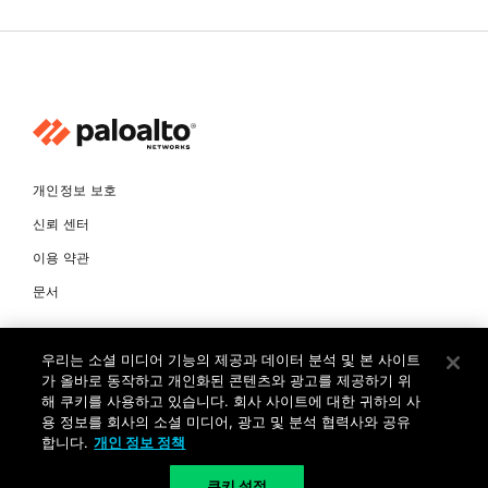
개인정보 보호
신뢰 센터
이용 약관
문서
© Copyright 2026 팔로알토네트웍스코리아 유한회사 Palo Alto
우리는 소셜 미디어 기능의 제공과 데이터 분석 및 본 사이트
Networks Korea, Ltd. All rights reserved. 여러 가지 상표에 대한
소유권은 각 소유자에게 있습니다. 사업자 등록번호: 120-87-72963.
가 올바로 동작하고 개인화된 콘텐츠와 광고를 제공하기 위
대표자 : 제프리찰스트루 서울특별시 서초구 서초대로74길 4, 1층 (삼성
해 쿠키를 사용하고 있습니다. 회사 사이트에 대한 귀하의 사
생명 서초타워) TEL: +82-2-568-4353
용 정보를 회사의 소셜 미디어, 광고 및 분석 협력사와 공유
합니다.
개인 정보 정책
KR
쿠키 설정