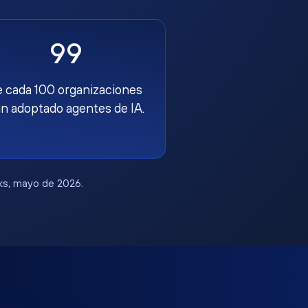
99
e cada 100 organizaciones
n adoptado agentes de IA.
rks, mayo de 2026.