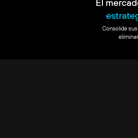
El mercad
estrate
Consolide sus 
eliminar