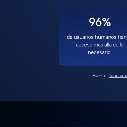
96%
de usuarios humanos tie
acceso más allá de lo
necesario.
Fuente:
Panorama