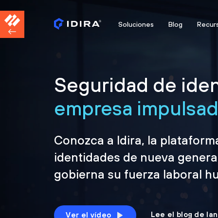
Soluciones
Blog
Recur
Seguridad de iden
empresa impulsada
Conozca a Idira, la platafor
identidades de nueva genera
gobierna su fuerza laboral h
Lee el blog de la
Ver el vídeo