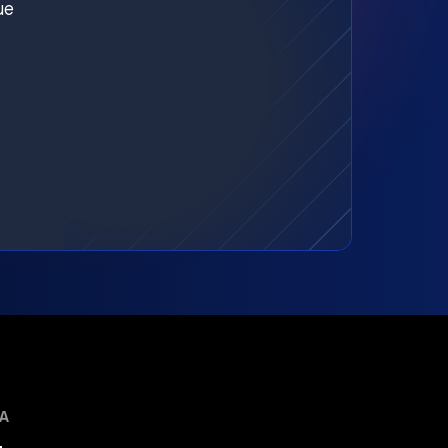
ue
MA