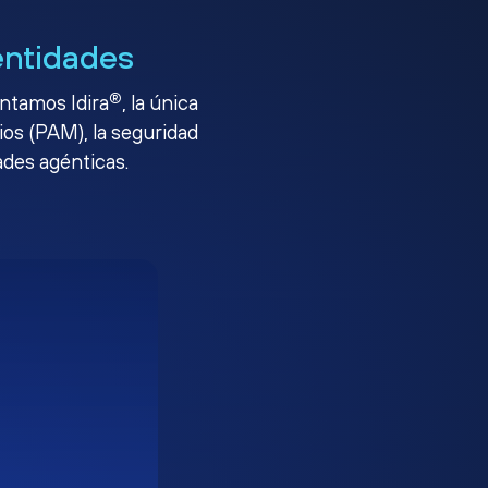
entidades
®
entamos Idira
, la única
ios (PAM), la seguridad
ades agénticas.