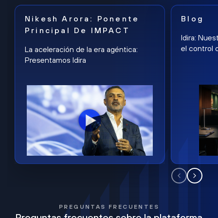
Nikesh Arora: Ponente
Blog
Principal De IMPACT
Idira: Nues
el control 
La aceleración de la era agéntica:
Presentamos Idira
PREGUNTAS FRECUENTES
Preguntas frecuentes sobre la plataforma