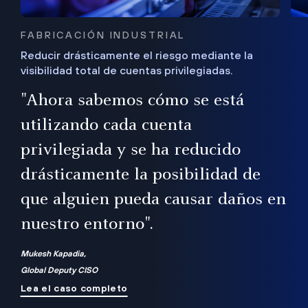
FABRICACIÓN INDUSTRIAL
Reducir drásticamente el riesgo mediante la
visibilidad total de cuentas privilegiadas.
de
a
"Ahora sabemos cómo se está
s
utilizando cada cuenta
 Es
nce
privilegiada y se ha reducido
ado
ub
drásticamente la posibilidad de
que alguien pueda causar daños en
nuestro entorno".
ro
Mukesh Kapadia,
Global Deputy CISO
Lea el caso completo