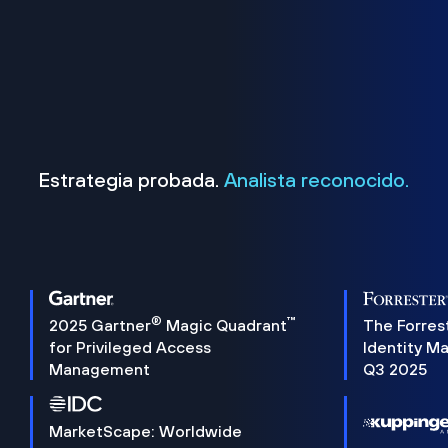
Estrategia probada.
Analista reconocido.
®
™
2025 Gartner
Magic Quadrant
The Forres
for Privileged Access
Identity M
Management
Q3 2025
MarketScape: Worldwide