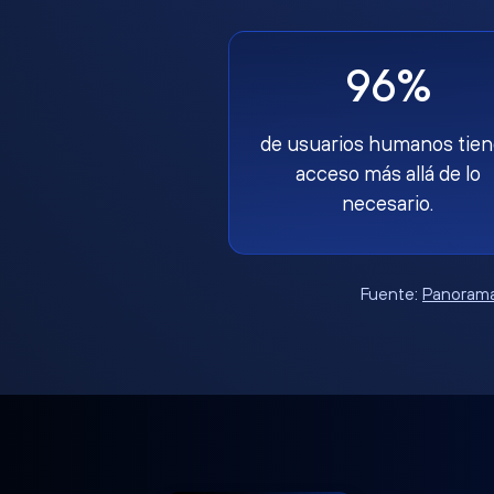
96%
de usuarios humanos tie
acceso más allá de lo
necesario.
Fuente:
Panorama