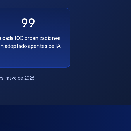
99
e cada 100 organizaciones
n adoptado agentes de IA.
rks, mayo de 2026.