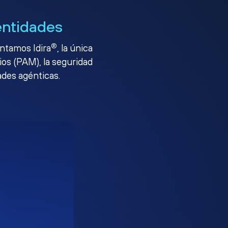
entidades
®
entamos Idira
, la única
ios (PAM), la seguridad
ades agénticas.