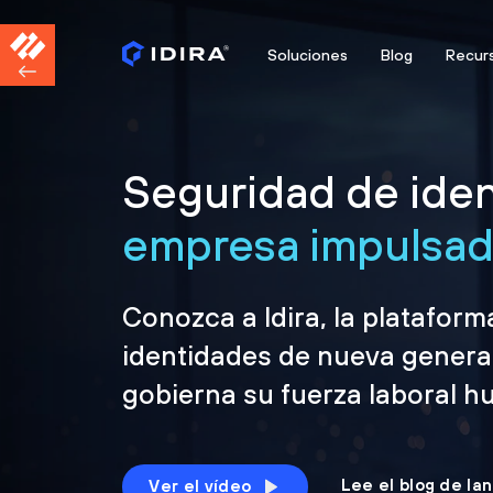
Soluciones
Blog
Recur
Seguridad de iden
empresa impulsada
Conozca a Idira, la platafor
identidades de nueva genera
gobierna su fuerza laboral h
Lee el blog de la
Ver el vídeo