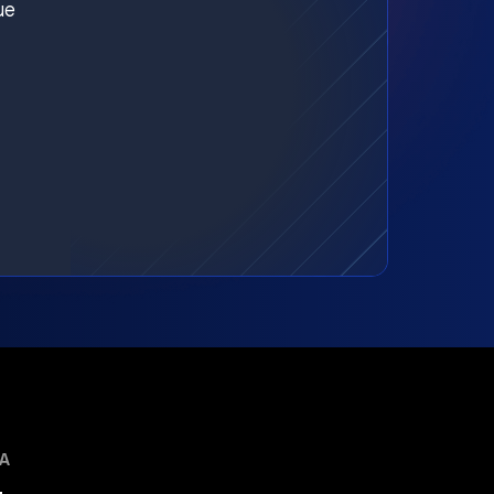
ue
MA