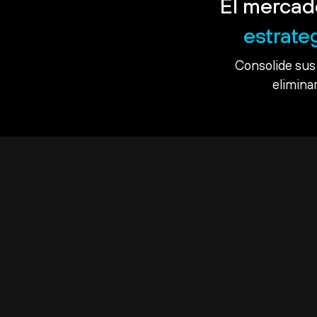
El mercad
estrate
Consolide sus 
eliminar