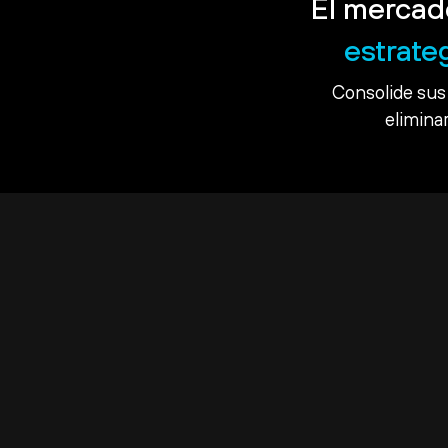
El mercad
estrate
Consolide sus 
eliminar