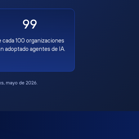
99
e cada 100 organizaciones
n adoptado agentes de IA.
rks, mayo de 2026.