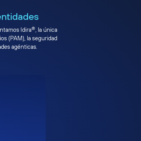
entidades
®
entamos Idira
, la única
ios (PAM), la seguridad
ades agénticas.