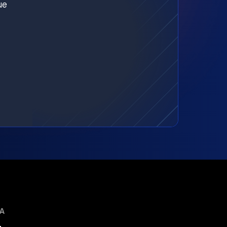
ue
MA