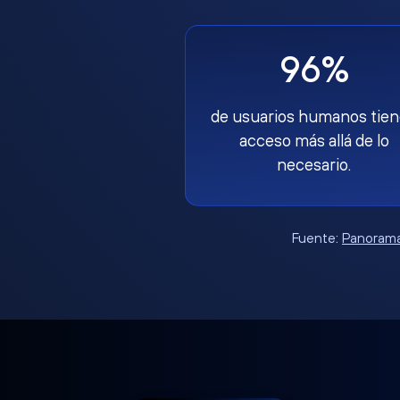
96%
de usuarios humanos tie
acceso más allá de lo
necesario.
Fuente:
Panorama