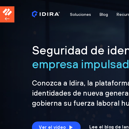
Soluciones
Blog
Recur
Seguridad de iden
empresa impulsada
Conozca a Idira, la platafor
identidades de nueva genera
gobierna su fuerza laboral h
Lee el blog de la
Ver el vídeo