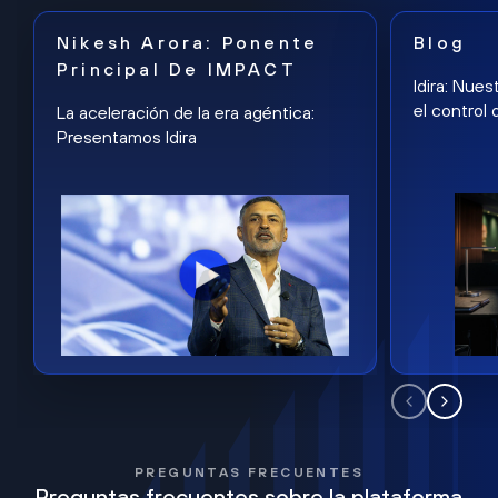
Nikesh Arora: Ponente
Blog
Principal De IMPACT
Idira: Nues
el control 
La aceleración de la era agéntica:
Presentamos Idira
PREGUNTAS FRECUENTES
Preguntas frecuentes sobre la plataforma