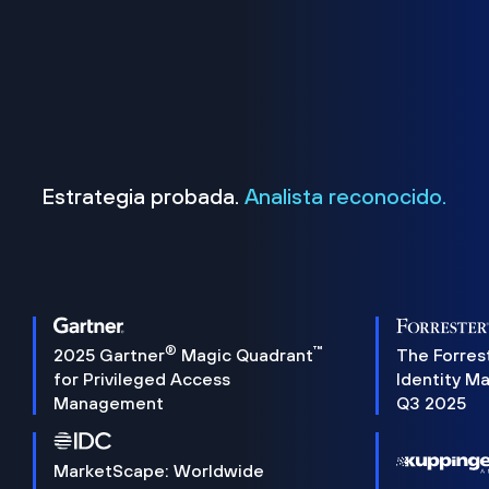
Estrategia probada.
Analista reconocido.
®
™
2025 Gartner
Magic Quadrant
The Forres
for Privileged Access
Identity M
Management
Q3 2025
MarketScape: Worldwide