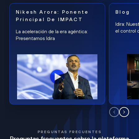
Nikesh Arora: Ponente
Blog
Principal De IMPACT
Idira: Nues
el control 
La aceleración de la era agéntica:
Presentamos Idira
PREGUNTAS FRECUENTES
Preguntas frecuentes sobre la plataforma