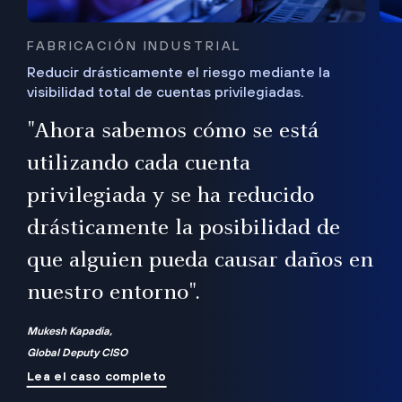
FABRICACIÓN INDUSTRIAL
Reducir drásticamente el riesgo mediante la
visibilidad total de cuentas privilegiadas.
de
a
"Ahora sabemos cómo se está
s
utilizando cada cuenta
 Es
nce
privilegiada y se ha reducido
ado
ub
drásticamente la posibilidad de
que alguien pueda causar daños en
nuestro entorno".
ro
Mukesh Kapadia,
Global Deputy CISO
Lea el caso completo