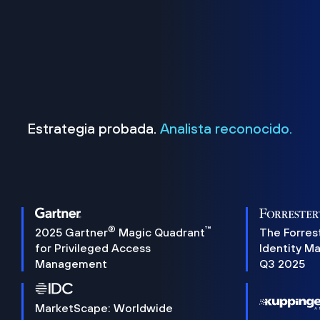
Estrategia probada.
Analista reconocido.
®
™
2025 Gartner
Magic Quadrant
The Forres
for Privileged Access
Identity M
Management
Q3 2025
MarketScape: Worldwide