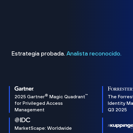
Estrategia probada.
Analista reconocido.
®
™
2025 Gartner
Magic Quadrant
The Forres
for Privileged Access
Identity M
Management
Q3 2025
MarketScape: Worldwide