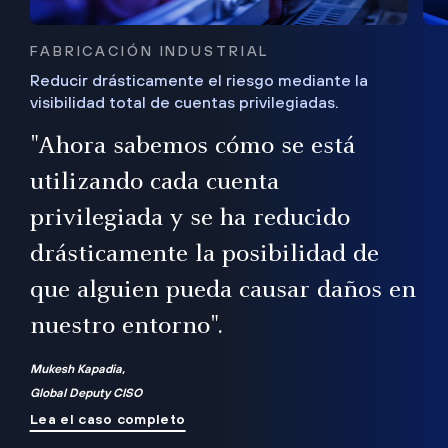
FABRICACIÓN INDUSTRIAL
Reducir drásticamente el riesgo mediante la
visibilidad total de cuentas privilegiadas.
de
a
"Ahora sabemos cómo se está
s
utilizando cada cuenta
 Es
nce
privilegiada y se ha reducido
ado
ub
drásticamente la posibilidad de
que alguien pueda causar daños en
nuestro entorno".
ro
Mukesh Kapadia,
Global Deputy CISO
Lea el caso completo