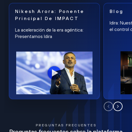
Nikesh Arora: Ponente
Blog
Principal De IMPACT
Idira: Nues
el control 
La aceleración de la era agéntica:
Presentamos Idira
PREGUNTAS FRECUENTES
Preguntas frecuentes sobre la plataforma