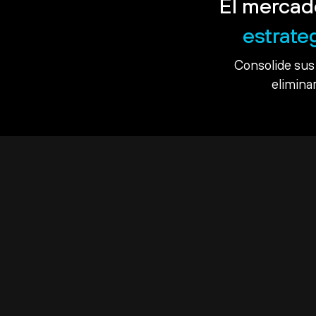
El mercad
estrate
Consolide sus 
eliminar