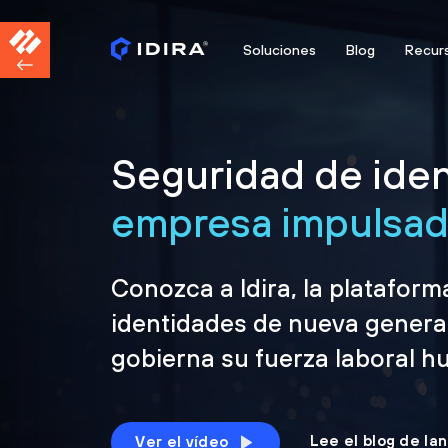
Soluciones
Blog
Recur
Seguridad de iden
empresa impulsada
Conozca a Idira, la platafor
identidades de nueva genera
gobierna su fuerza laboral h
Lee el blog de la
Ver el vídeo