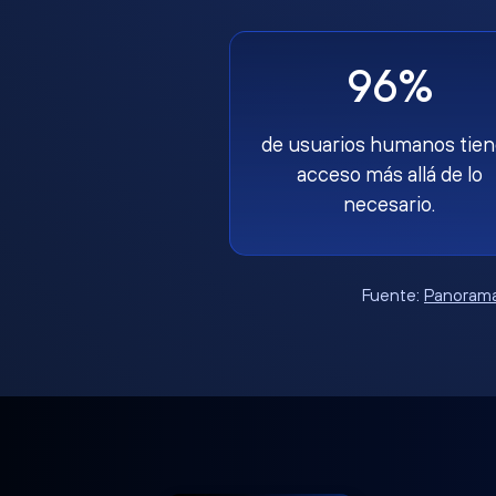
96%
de usuarios humanos tie
acceso más allá de lo
necesario.
Fuente:
Panorama