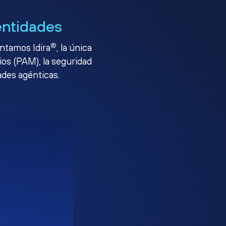
entidades
®
entamos Idira
, la única
ios (PAM), la seguridad
ades agénticas.