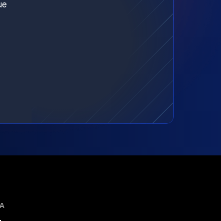
ue
MA