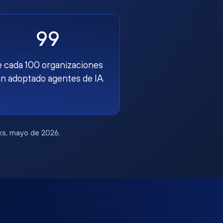
99
e cada 100 organizaciones
n adoptado agentes de IA.
rks, mayo de 2026.