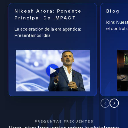
Nikesh Arora: Ponente
Blog
Principal De IMPACT
Idira: Nues
el control 
La aceleración de la era agéntica:
Presentamos Idira
PREGUNTAS FRECUENTES
Preguntas frecuentes sobre la plataforma