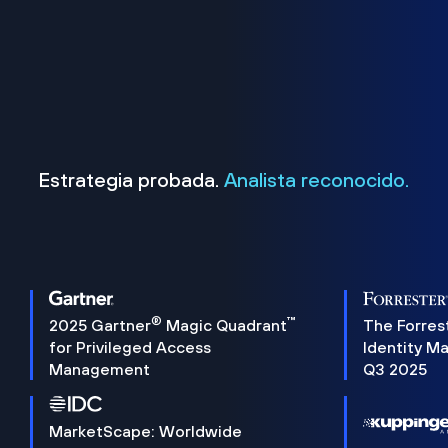
Estrategia probada.
Analista reconocido.
®
™
2025 Gartner
Magic Quadrant
The Forres
for Privileged Access
Identity M
Management
Q3 2025
MarketScape: Worldwide