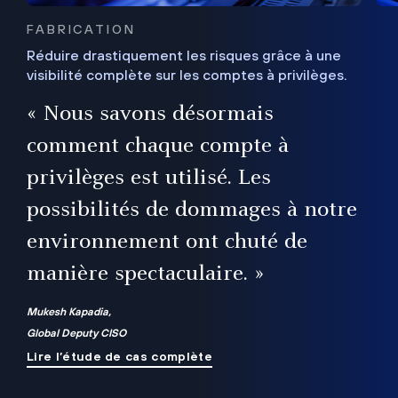
FABRICATION
Réduire drastiquement les risques grâce à une
visibilité complète sur les comptes à privilèges.
ux
e
« Nous savons désormais
r
comment chaque compte à
t
privilèges est utilisé. Les
possibilités de dommages à notre
me
environnement ont chuté de
manière spectaculaire. »
ue
Mukesh Kapadia,
Global Deputy CISO
Lire l’étude de cas complète