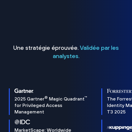
Une stratégie éprouvée.
Validée par les
analystes.
®
™
2025 Gartner
Magic Quadrant
The Forres
for Privileged Access
Identity M
Management
T3 2025
MarketScape: Worldwide