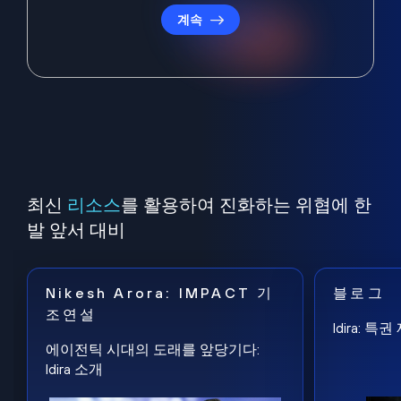
계속
최신
리소스
를 활용하여 진화하는 위협에 한
발 앞서 대비
Nikesh Arora: IMPACT 기
블로그
조연설
Idira: 
에이전틱 시대의 도래를 앞당기다:
Idira 소개