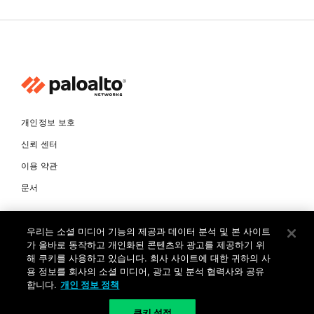
개인정보 보호
신뢰 센터
이용 약관
문서
© Copyright 2026 팔로알토네트웍스코리아 유한회사 Palo Alto
우리는 소셜 미디어 기능의 제공과 데이터 분석 및 본 사이트
Networks Korea, Ltd. All rights reserved. 여러 가지 상표에 대한
소유권은 각 소유자에게 있습니다. 사업자 등록번호: 120-87-72963.
가 올바로 동작하고 개인화된 콘텐츠와 광고를 제공하기 위
대표자 : 제프리찰스트루 서울특별시 서초구 서초대로74길 4, 1층 (삼성
해 쿠키를 사용하고 있습니다. 회사 사이트에 대한 귀하의 사
생명 서초타워) TEL: +82-2-568-4353
용 정보를 회사의 소셜 미디어, 광고 및 분석 협력사와 공유
합니다.
개인 정보 정책
KR
쿠키 설정