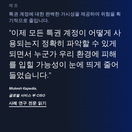
제조
특권 계정에 대한 완벽한 가시성을 제공하여 위험을 획
기적으로 줄입니다.
을
새
사용
"이제 모든 특권 계정이 어떻게 사
을
지
사
용되는지 정확히 파악할 수 있게
세
되면서 누군가 우리 환경에 피해
 이
를 입힐 가능성이 눈에 띄게 줄어
기
들었습니다."
화
Mukesh Kapadia,
글로벌 서비스 부 CISO
사례 연구 전문 읽기