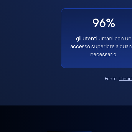
96%
gli utenti umani con un
accesso superiore a quan
necessario.
Fonte:
Panora