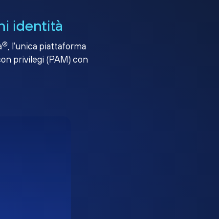
i identità
®
a
, l'unica piattaforma
con privilegi (PAM) con