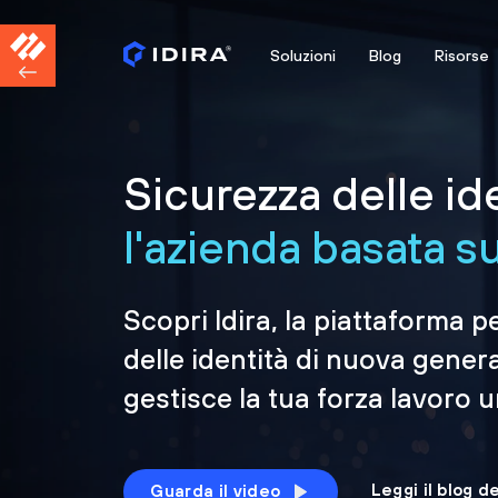
Soluzioni
Blog
Risorse
Sicurezza delle id
l'azienda basata sul
Scopri Idira, la piattaforma p
delle identità di nuova gener
gestisce la tua forza lavoro 
Leggi il blog d
Guarda il video