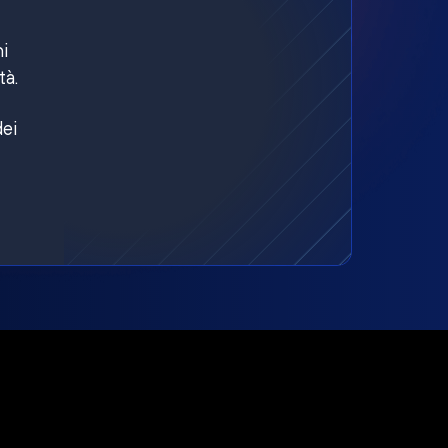
ni
tà.
dei