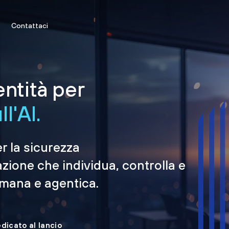
Contattaci
entità per
l'AI.
er la sicurezza
azione che individua, controlla e
umana e agentica.
edicato al lancio