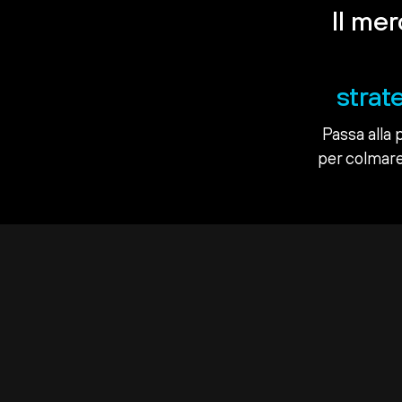
Il me
strat
Passa alla 
per colmare 