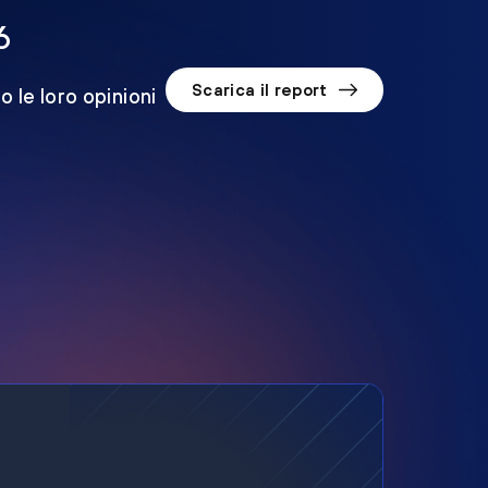
6
Scarica il report
o le loro opinioni