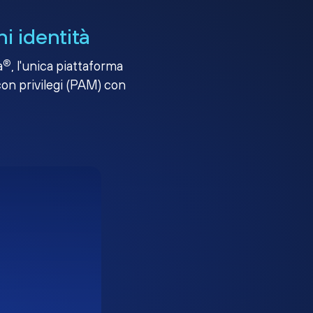
i identità
®
a
, l'unica piattaforma
con privilegi (PAM) con