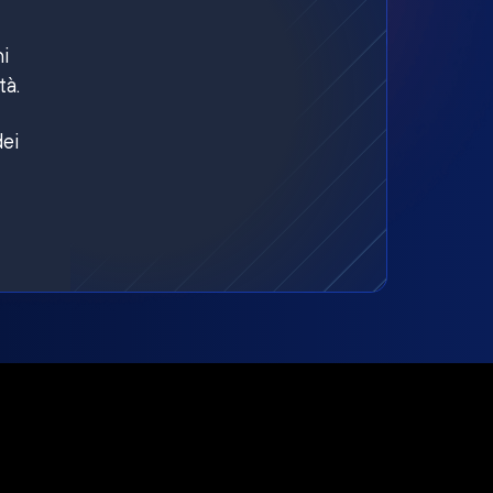
ni
tà.
dei