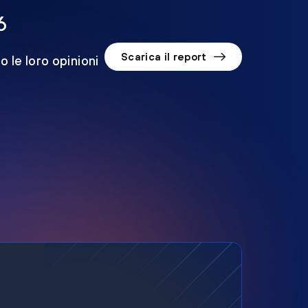
6
Scarica il report
o le loro opinioni