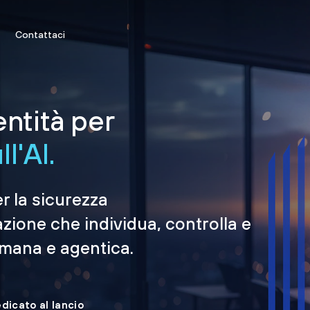
Contattaci
entità per
l'AI.
er la sicurezza
azione che individua, controlla e
umana e agentica.
edicato al lancio