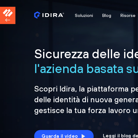
Soluzioni
Blog
Risorse
Sicurezza delle id
l'azienda basata sul
Scopri Idira, la piattaforma p
delle identità di nuova gener
gestisce la tua forza lavoro 
Leggi il blog d
Guarda il video