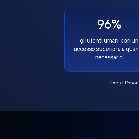
96%
gli utenti umani con un
accesso superiore a quan
necessario.
Fonte:
Panora