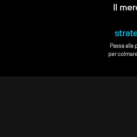
Il me
strat
Passa alla 
per colmare 