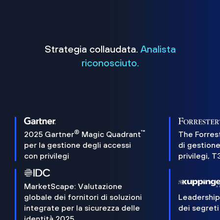
Strategia collaudata.
Analista
riconosciuto.
®
™
2025 Gartner
Magic Quadrant
The Forres
per la gestione degli accessi
di gestione
con privilegi
privilegi, 
MarketScape: Valutazione
globale dei fornitori di soluzioni
Leadershi
integrate per la sicurezza delle
dei segreti
identità 2025