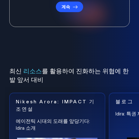
계속
최신
리소스
를 활용하여 진화하는 위협에 한
발 앞서 대비
Nikesh Arora: IMPACT 기
블로그
조연설
Idira: 
에이전틱 시대의 도래를 앞당기다:
Idira 소개