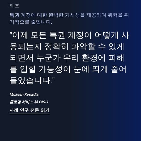
제조
특권 계정에 대한 완벽한 가시성을 제공하여 위험을 획
기적으로 줄입니다.
을
새
사용
"이제 모든 특권 계정이 어떻게 사
을
지
사
용되는지 정확히 파악할 수 있게
세
되면서 누군가 우리 환경에 피해
 이
를 입힐 가능성이 눈에 띄게 줄어
기
들었습니다."
화
Mukesh Kapadia,
글로벌 서비스 부 CISO
사례 연구 전문 읽기