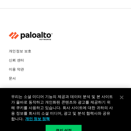
개인정보 보호
신뢰 센터
이용 약관
문서
© Copyright 2026 팔로알토네트웍스코리아 유한회사 Palo Alto
우리는 소셜 미디어 기능의 제공과 데이터 분석 및 본 사이트
Networks Korea, Ltd. All rights reserved. 여러 가지 상표에 대한
소유권은 각 소유자에게 있습니다. 사업자 등록번호: 120-87-72963.
가 올바로 동작하고 개인화된 콘텐츠와 광고를 제공하기 위
대표자 : 제프리찰스트루 서울특별시 서초구 서초대로74길 4, 1층 (삼성
해 쿠키를 사용하고 있습니다. 회사 사이트에 대한 귀하의 사
생명 서초타워) TEL: +82-2-568-4353
용 정보를 회사의 소셜 미디어, 광고 및 분석 협력사와 공유
합니다.
개인 정보 정책
KR
쿠키 설정