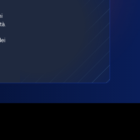
ni
tà.
dei