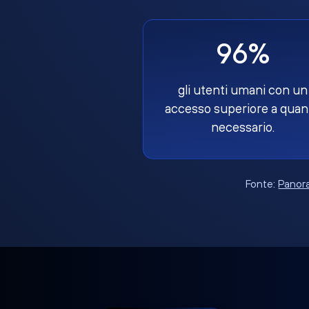
96%
gli utenti umani con un
accesso superiore a quan
necessario.
Fonte:
Panora