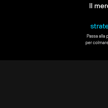
Il me
strat
Passa alla 
per colmare 