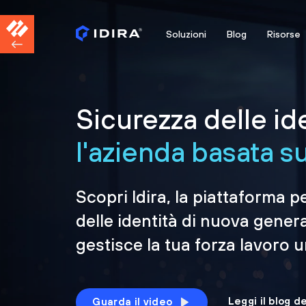
Soluzioni
Blog
Risorse
Sicurezza delle id
l'azienda basata sul
Scopri Idira, la piattaforma p
delle identità di nuova gener
gestisce la tua forza lavoro 
Leggi il blog d
Guarda il video