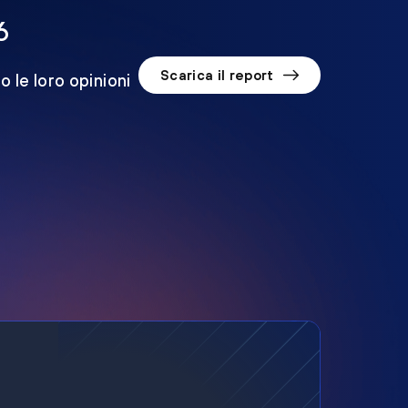
6
Scarica il report
o le loro opinioni