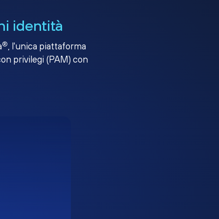
i identità
®
a
, l'unica piattaforma
con privilegi (PAM) con