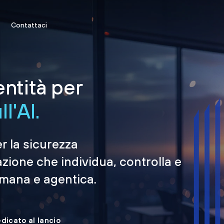
Contattaci
entità per
l'AI.
er la sicurezza
azione che individua, controlla e
umana e agentica.
edicato al lancio