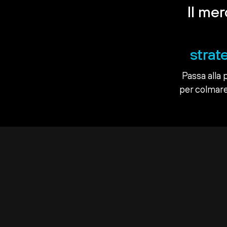
Il me
strat
Passa alla 
per colmare 