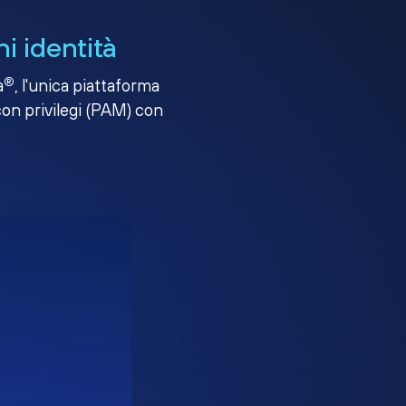
i identità
®
a
, l'unica piattaforma
con privilegi (PAM) con