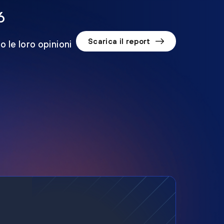
6
Scarica il report
o le loro opinioni