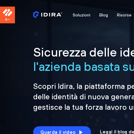
Soluzioni
Blog
Risorse
Sicurezza delle id
l'azienda basata sul
Scopri Idira, la piattaforma p
delle identità di nuova gener
gestisce la tua forza lavoro 
Leggi il blog d
Guarda il video