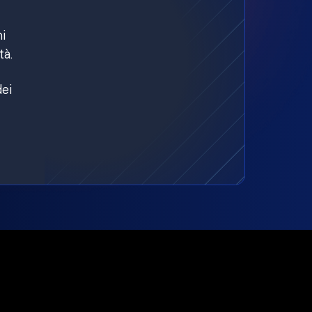
ni
tà.
dei