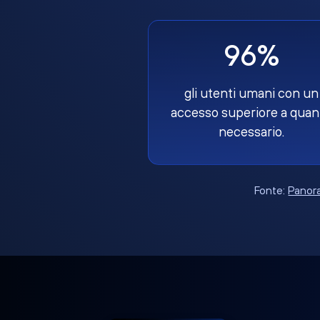
96%
gli utenti umani con un
accesso superiore a quan
necessario.
Fonte:
Panora