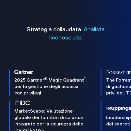
Strategia collaudata.
Analista
riconosciuto.
®
™
2025 Gartner
Magic Quadrant
The Forres
per la gestione degli accessi
di gestione
con privilegi
privilegi, 
MarketScape: Valutazione
globale dei fornitori di soluzioni
Leadershi
integrate per la sicurezza delle
dei segreti
identità 2025