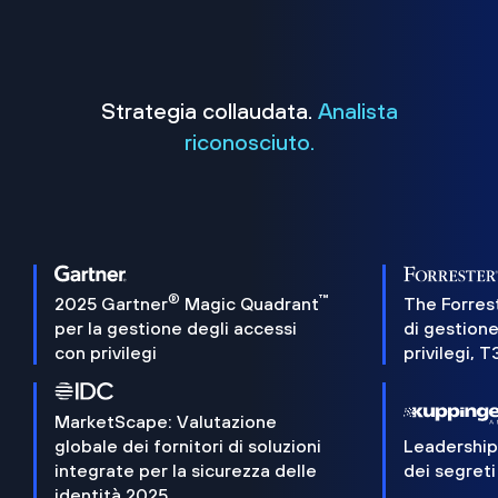
Strategia collaudata.
Analista
riconosciuto.
®
™
2025 Gartner
Magic Quadrant
The Forres
per la gestione degli accessi
di gestione
con privilegi
privilegi, 
MarketScape: Valutazione
globale dei fornitori di soluzioni
Leadershi
integrate per la sicurezza delle
dei segreti
identità 2025