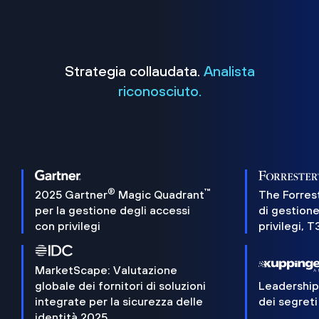
Strategia collaudata.
Analista
riconosciuto.
®
™
2025 Gartner
Magic Quadrant
The Forres
per la gestione degli accessi
di gestione
con privilegi
privilegi, 
MarketScape: Valutazione
globale dei fornitori di soluzioni
Leadershi
integrate per la sicurezza delle
dei segreti
identità 2025