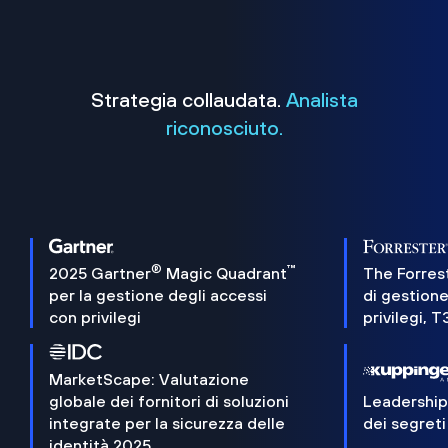
Strategia collaudata.
Analista
riconosciuto.
®
™
2025 Gartner
Magic Quadrant
The Forres
per la gestione degli accessi
di gestione
con privilegi
privilegi, 
MarketScape: Valutazione
globale dei fornitori di soluzioni
Leadershi
integrate per la sicurezza delle
dei segreti
identità 2025