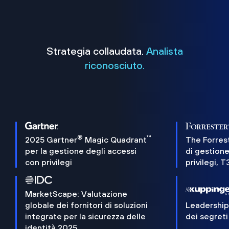
Strategia collaudata.
Analista
riconosciuto.
®
™
2025 Gartner
Magic Quadrant
The Forres
per la gestione degli accessi
di gestione
con privilegi
privilegi, 
MarketScape: Valutazione
globale dei fornitori di soluzioni
Leadershi
integrate per la sicurezza delle
dei segreti
identità 2025