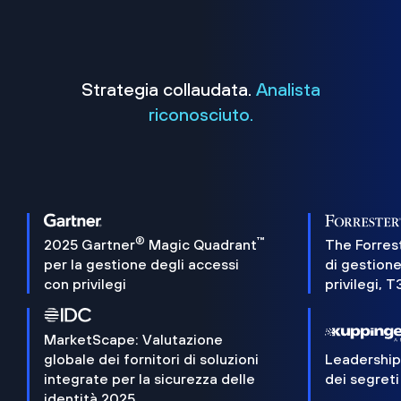
Strategia collaudata.
Analista
riconosciuto.
®
™
2025 Gartner
Magic Quadrant
The Forres
per la gestione degli accessi
di gestione
con privilegi
privilegi, 
MarketScape: Valutazione
globale dei fornitori di soluzioni
Leadershi
integrate per la sicurezza delle
dei segreti
identità 2025