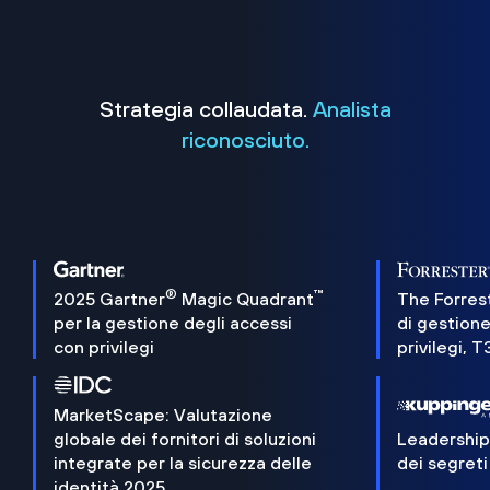
Strategia collaudata.
Analista
riconosciuto.
®
™
2025 Gartner
Magic Quadrant
The Forres
per la gestione degli accessi
di gestione
con privilegi
privilegi, 
MarketScape: Valutazione
globale dei fornitori di soluzioni
Leadershi
integrate per la sicurezza delle
dei segreti
identità 2025