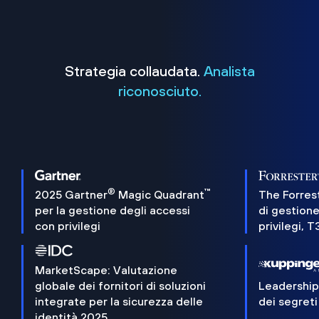
Strategia collaudata.
Analista
riconosciuto.
®
™
2025 Gartner
Magic Quadrant
The Forres
per la gestione degli accessi
di gestione
con privilegi
privilegi, 
MarketScape: Valutazione
globale dei fornitori di soluzioni
Leadershi
integrate per la sicurezza delle
dei segreti
identità 2025