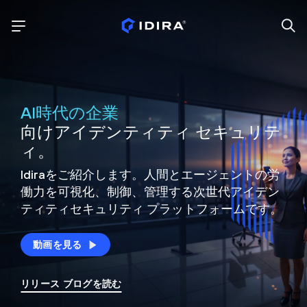
AI時代の企業
向けアイデンティティ セキュリテ
ィ。
Idiraをご紹介します。人間とエージェントの労
働力を可視化、制御、
管理する次世代アイデン
ティティ
セキュリティ プラットフォームです。
動画を見る
リリース ブログを読む