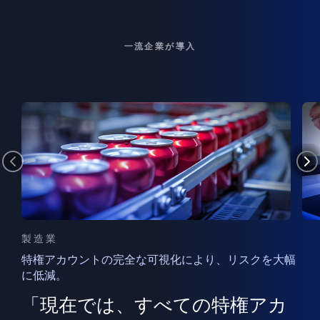
一流企業が導入
製造業
特権アカウントの完全な可視化により、リスクを大幅
に低減。
ン
フ
ー
「現在では、すべての特権アカ
ン