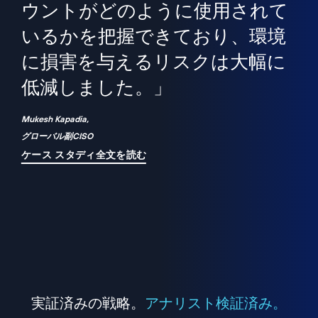
境
精
ら、
ウントがどのように使用されて
で
が
いるかを把握できており、環境
"
シ
に損害を与えるリスクは大幅に
は
低減しました。」
れ
Mukesh Kapadia,
グローバル副CISO
ケース スタディ全文を読む
実証済みの戦略。
アナリスト検証済み。