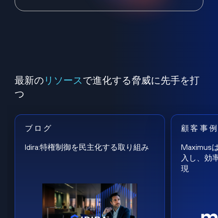
最新の
リソース
で進化する脅威に先手を打
つ
ブログ
顧客事
Idira:特権制御を民主化する取り組み
Maxim
入し、効
現