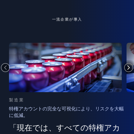
一流企業が導入
製造業
特権アカウントの完全な可視化により、リスクを大幅
に低減。
ン
フ
ー
「現在では、すべての特権アカ
ン