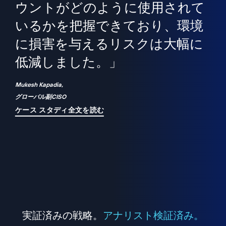
境
精
ら、
ウントがどのように使用されて
で
が
いるかを把握できており、環境
"
シ
に損害を与えるリスクは大幅に
は
低減しました。」
れ
Mukesh Kapadia,
グローバル副CISO
ケース スタディ全文を読む
実証済みの戦略。
アナリスト検証済み。