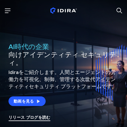
AI時代の企業
向けアイデンティティ セキュリテ
ィ。
Idiraをご紹介します。人間とエージェントの労
働力を可視化、制御、
管理する次世代アイデン
ティティ
セキュリティ プラットフォームです。
動画を見る
リリース ブログを読む