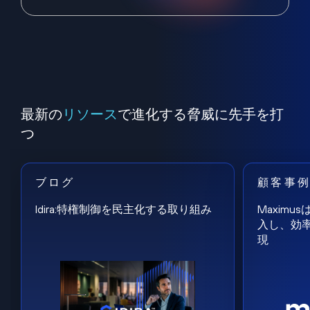
最新の
リソース
で進化する脅威に先手を打
つ
ブログ
顧客事
Idira:特権制御を民主化する取り組み
Maxim
入し、効
現