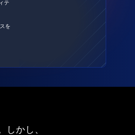
ィテ
ェスを
。しかし、