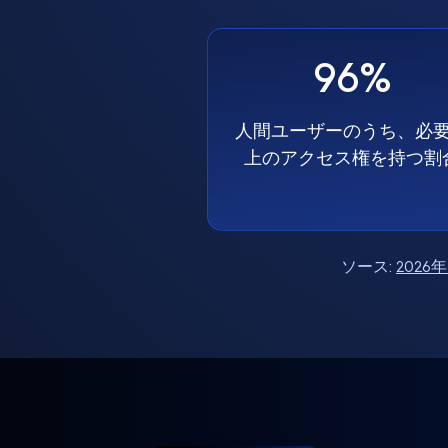
96%
人間ユーザーのうち、必
上のアクセス権を持つ割
ソース:
202