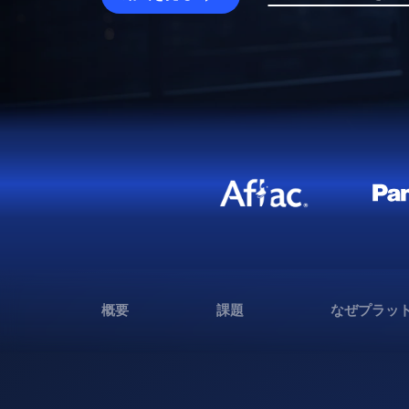
概要
課題
なぜプラッ