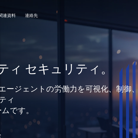
関連資料
連絡先
ティ セキュリティ。
間とエージェントの労働力を可視化、制御
ティ
ームです。
む